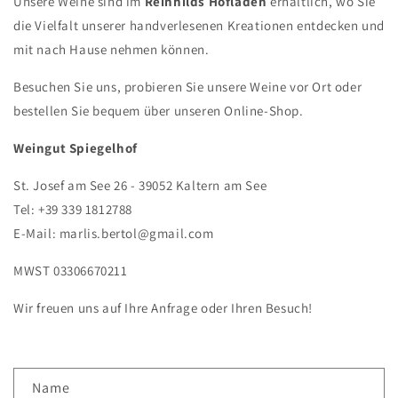
Unsere Weine sind im
Reinhilds Hofladen
erhältlich, wo Sie
die Vielfalt unserer handverlesenen Kreationen entdecken und
mit nach Hause nehmen können.
Besuchen Sie uns, probieren Sie unsere Weine vor Ort oder
bestellen Sie bequem über unseren Online-Shop.
Weingut Spiegelhof
St. Josef am See 26 - 39052 Kaltern am See
Tel:
+39 339 1812788
E-Mail: marlis.bertol@gmail.com
MWST 03306670211
Wir freuen uns auf Ihre Anfrage oder Ihren Besuch!
K
Name