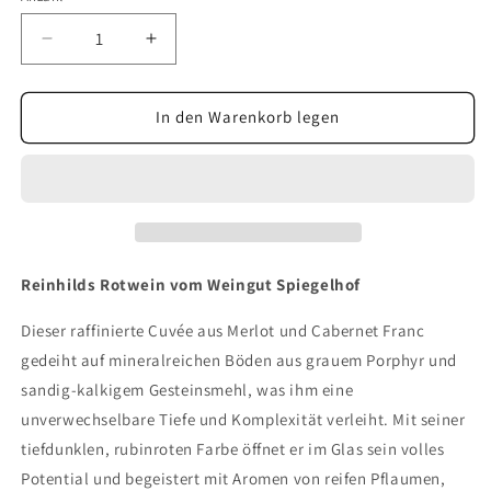
Verringere
Erhöhe
die
die
Menge
Menge
für
für
In den Warenkorb legen
Reinhilds
Reinhilds
Rotwein
Rotwein
Reinhilds Rotwein vom Weingut Spiegelhof
Dieser raffinierte Cuvée aus Merlot und Cabernet Franc
gedeiht auf mineralreichen Böden aus grauem Porphyr und
sandig-kalkigem Gesteinsmehl, was ihm eine
unverwechselbare Tiefe und Komplexität verleiht. Mit seiner
tiefdunklen, rubinroten Farbe öffnet er im Glas sein volles
Potential und begeistert mit Aromen von reifen Pflaumen,