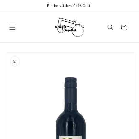
Direkt
Ein herzliches Grüß Gott!
zum
Inhalt
Warenkorb
oduktinformationen
ringen