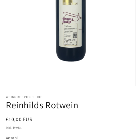
Medien
1
in
WEINGUT SPIEGELHOF
Reinhilds Rotwein
Modal
öffnen
Normaler
€10,00 EUR
Preis
inkl. MwSt.
Anzahl