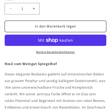
Verringere
Erhöhe
die
die
Menge
Menge
für
für
In den Warenkorb legen
Rosé
Rosé
Weitere Bezahlmöglichkeiten
Rosé vom Weingut Spiegelhof
Dieser elegante Roséwein gedeiht auf mineralreichen Böden
aus grauem Porphyr und sandig-kalkigem Gesteinsmehl, was
ihm seine unverwechselbare Frische und Komplexität
verleiht. Mit seiner zartrosa Farbe öffnet er im Glas sein
volles Potential und begeistert mit Aromen von roten Beeren,
Erdbeeren und einem Hauch von Rosenblüten. Im Geschmack