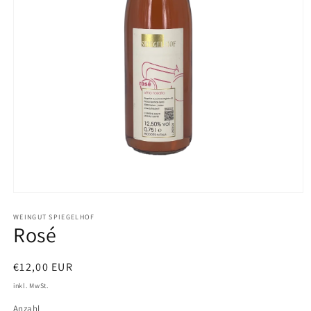
Medien
1
in
WEINGUT SPIEGELHOF
Rosé
Modal
öffnen
Normaler
€12,00 EUR
Preis
inkl. MwSt.
Anzahl