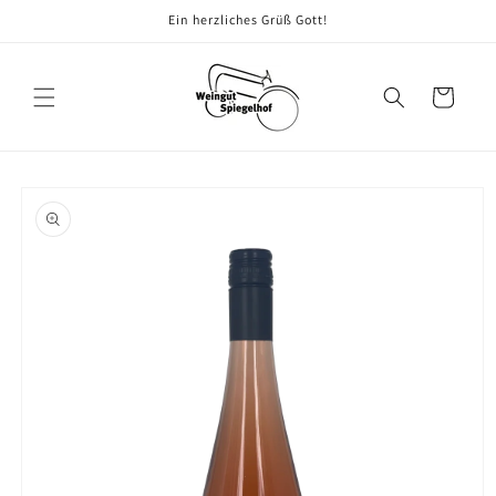
Direkt
Ein herzliches Grüß Gott!
zum
Inhalt
Warenkorb
oduktinformationen
ringen